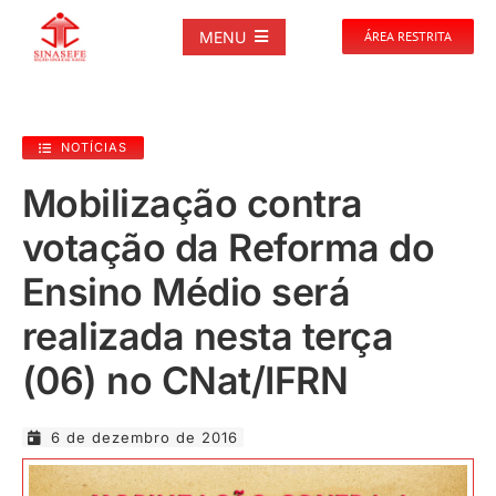
Ir
para
MENU
ÁREA RESTRITA
o
conteúdo
SOBRE
NOTÍCIAS
NOTÍCIAS
Mobilização contra
votação da Reforma do
PUBLICAÇÕES
Ensino Médio será
DOCUMENTOS
realizada nesta terça
(06) no CNat/IFRN
GALERIAS
6 de dezembro de 2016
EVENTOS