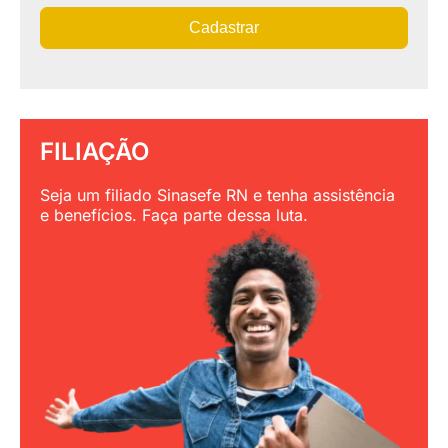
Cadastrar
FILIAÇÃO
Seja um filiado Sinasefe RN e tenha assistência
e benefícios. Faça parte dessa luta.