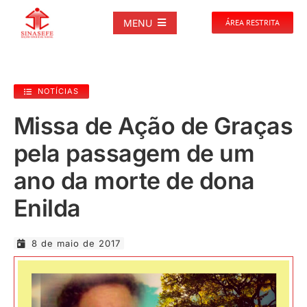
Ir
para
MENU
ÁREA RESTRITA
o
conteúdo
SOBRE
NOTÍCIAS
NOTÍCIAS
Missa de Ação de Graças
pela passagem de um
PUBLICAÇÕES
ano da morte de dona
DOCUMENTOS
Enilda
GALERIAS
8 de maio de 2017
EVENTOS