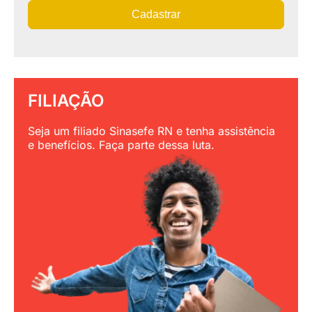
Cadastrar
FILIAÇÃO
Seja um filiado Sinasefe RN e tenha assistência
e benefícios. Faça parte dessa luta.