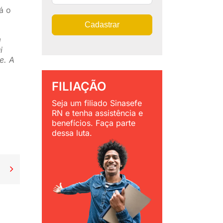
á o
Cadastrar
a
i
e. A
FILIAÇÃO
Seja um filiado Sinasefe
RN e tenha assistência e
benefícios. Faça parte
dessa luta.
