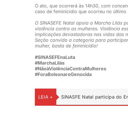
O ato, que ocorrerá às 14h30, com concen
caso de feminícidio que ocorreu no último
O SINASEFE Natal apoia a Marcha Lilás p
violência contra as mulheres. Violência e
implicações devastadoras nas vidas das m
Seção convida a categoria para participar 
mulher, basta de feminicídio!
#SINASEFEnaLuta
#MarchaLilás
#NãoàViolênciaContraMulheres
#ForaBolsonaroGenocida
LEIA +
SINASFE Natal participa do 