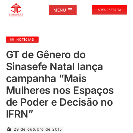
Ir
para
MENU
ÁREA RESTRITA
o
conteúdo
SOBRE
NOTÍCIAS
NOTÍCIAS
GT de Gênero do
Sinasefe Natal lança
PUBLICAÇÕES
campanha “Mais
DOCUMENTOS
Mulheres nos Espaços
de Poder e Decisão no
GALERIAS
IFRN”
EVENTOS
29 de outubro de 2015