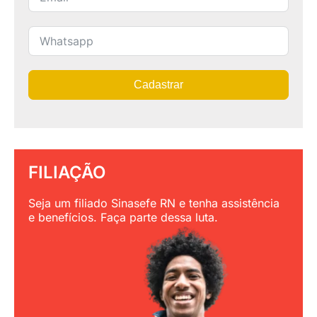
Cadastrar
FILIAÇÃO
Seja um filiado Sinasefe RN e tenha assistência
e benefícios. Faça parte dessa luta.