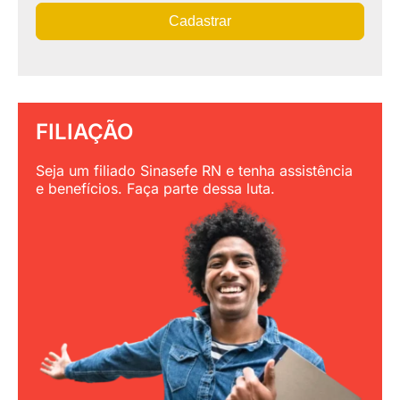
Cadastrar
FILIAÇÃO
Seja um filiado Sinasefe RN e tenha assistência
e benefícios. Faça parte dessa luta.