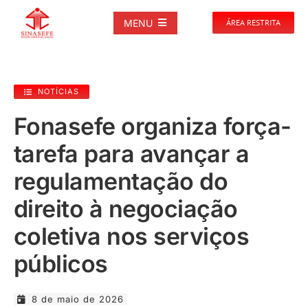
Ir
para
MENU
ÁREA RESTRITA
o
conteúdo
SOBRE
NOTÍCIAS
NOTÍCIAS
Fonasefe organiza força-
tarefa para avançar a
PUBLICAÇÕES
regulamentação do
DOCUMENTOS
direito à negociação
coletiva nos serviços
GALERIAS
públicos
EVENTOS
8 de maio de 2026