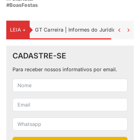
#BoasFestas
JURÍDICO
LEIA +
GT Carreira | Informes do Jurídico


CLUBE
CONTATO
CADASTRE-SE
Para receber nossos informativos por email.