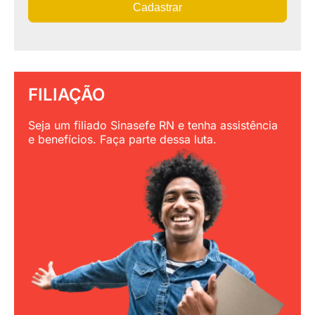
Cadastrar
FILIAÇÃO
Seja um filiado Sinasefe RN e tenha assistência
e benefícios. Faça parte dessa luta.