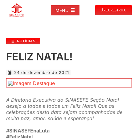
Ir
para
MENU
ÁREA RESTRITA
o
conteúdo
SOBRE
NOTÍCIAS
NOTÍCIAS
FELIZ NATAL!
PUBLICAÇÕES
24 de dezembro de 2021
DOCUMENTOS
A Diretoria Executiva do SINASEFE Seção Natal
deseja a todos e todas um Feliz Natal! Que as
GALERIAS
celebrações desta data sejam acompanhadas de
muita paz, amor, saúde e esperança!
EVENTOS
#SINASEFEnaLuta
#FelizNatal