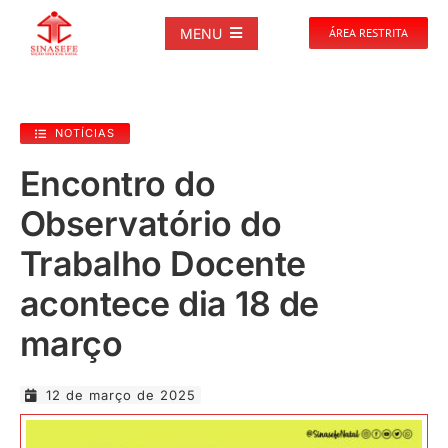
Ir
para
MENU
ÁREA RESTRITA
o
conteúdo
SOBRE
NOTÍCIAS
NOTÍCIAS
Encontro do
Observatório do
PUBLICAÇÕES
Trabalho Docente
DOCUMENTOS
acontece dia 18 de
março
GALERIAS
12 de março de 2025
EVENTOS