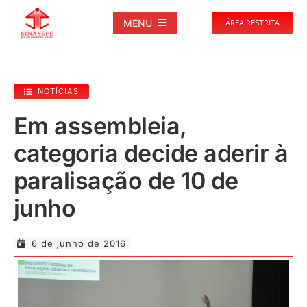
Ir
para
MENU
ÁREA RESTRITA
o
conteúdo
SOBRE
NOTÍCIAS
NOTÍCIAS
Em assembleia,
categoria decide aderir à
PUBLICAÇÕES
paralisação de 10 de
DOCUMENTOS
junho
GALERIAS
6 de junho de 2016
EVENTOS