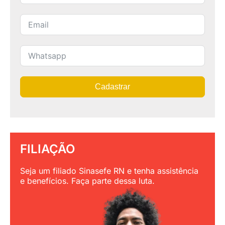
Cadastrar
FILIAÇÃO
Seja um filiado Sinasefe RN e tenha assistência
e benefícios. Faça parte dessa luta.