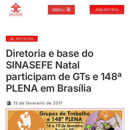
Ir
para
MENU
ÁREA RESTRITA
o
conteúdo
SOBRE
NOTÍCIAS
NOTÍCIAS
Diretoria e base do
SINASEFE Natal
PUBLICAÇÕES
participam de GTs e 148ª
DOCUMENTOS
PLENA em Brasília
GALERIAS
13 de fevereiro de 2017
EVENTOS