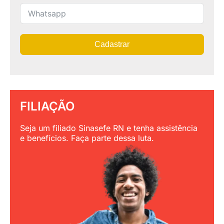
Cadastrar
FILIAÇÃO
Seja um filiado Sinasefe RN e tenha assistência
e benefícios. Faça parte dessa luta.