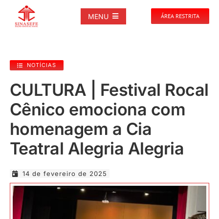
Ir
para
MENU
ÁREA RESTRITA
o
conteúdo
SOBRE
NOTÍCIAS
NOTÍCIAS
CULTURA | Festival Rocal
Cênico emociona com
PUBLICAÇÕES
homenagem a Cia
DOCUMENTOS
Teatral Alegria Alegria
GALERIAS
14 de fevereiro de 2025
EVENTOS