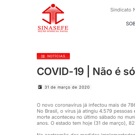
Ir
para
Sindicato 
o
conteúdo
SO
NOTÍCIAS
COVID-19 | Não é só
31 de março de 2020
O novo coronavírus já infectou mais de 7
No Brasil, o vírus já atingiu 4.579 pessoa
morte aconteceu no último sábado no muni
anos. O estado tem hoje (31 de março), 8
Na contramão das medidas implementadas 