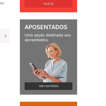
ços
FILIE-SE
APOSENTADOS
Uma seção destinada aos

aposentados.
VER CONTEÚDO