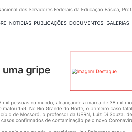
Nacional dos Servidores Federais da Educação Básica, Prof
BRE
NOTÍCIAS
PUBLICAÇÕES
DOCUMENTOS
GALERIAS
 uma gripe
86 mil pessoas no mundo, alcançando a marca de 38 mil mo
s e matou 159. No Rio Grande do Norte, o primeiro caso fat
cípio de Mossoró, o professor da UERN, Luiz Di Souza, de
2 casos confirmados de contaminação pelo novo Coronavír
no país e no mundo, o presidente Jair Bolsonaro segue