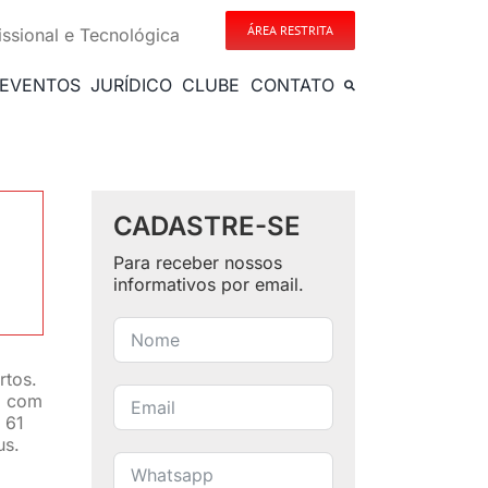
ÁREA RESTRITA
issional e Tecnológica
EVENTOS
JURÍDICO
CLUBE
CONTATO
CADASTRE-SE
Para receber nossos
informativos por email.
rtos.
al com
 61
us.