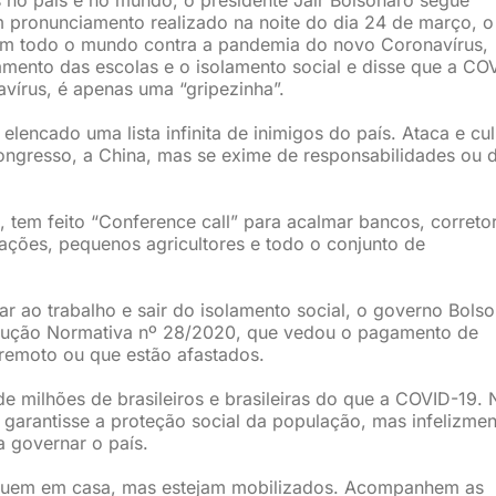
m pronunciamento realizado na noite do dia 24 de março, o
em todo o mundo contra a pandemia do novo Coronavírus,
hamento das escolas e o isolamento social e disse que a CO
vírus, é apenas uma “gripezinha”.
 elencado uma lista infinita de inimigos do país. Ataca e cu
ongresso, a China, mas se exime de responsabilidades ou 
 tem feito “Conference call” para acalmar bancos, correto
iações, pequenos agricultores e todo o conjunto de
nar ao trabalho e sair do isolamento social, o governo Bols
strução Normativa nº 28/2020, que vedou o pagamento de
 remoto ou que estão afastados.
de milhões de brasileiros e brasileiras do que a COVID-19.
 garantisse a proteção social da população, mas infelizmen
a governar o país.
fiquem em casa, mas estejam mobilizados. Acompanhem as