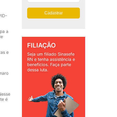
Cadastrar
VID-
lpa a
de
FILIAÇÃO
ras e
Seja um filiado Sinasefe
RN e tenha assistência e
benefícios. Faça parte
dessa luta.
onaro
 Nesse
te é