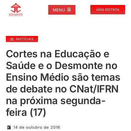
Ir
para
MENU
ÁREA RESTRITA
o
conteúdo
SOBRE
NOTÍCIAS
NOTÍCIAS
Cortes na Educação e
Saúde e o Desmonte no
PUBLICAÇÕES
Ensino Médio são temas
DOCUMENTOS
de debate no CNat/IFRN
na próxima segunda-
GALERIAS
feira (17)
EVENTOS
14 de outubro de 2016