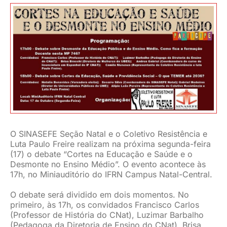
JURÍDICO
CLUBE
CONTATO
O SINASEFE Seção Natal e o Coletivo Resistência e
Luta Paulo Freire realizam na próxima segunda-feira
(17) o debate “Cortes na Educação e Saúde e o
Desmonte no Ensino Médio”. O evento acontece às
17h, no Miniauditório do IFRN Campus Natal-Central.
O debate será dividido em dois momentos. No
primeiro, às 17h, os convidados Francisco Carlos
(Professor de História do CNat), Luzimar Barbalho
(Pedagoga da Diretoria de Ensino do CNat), Brisa