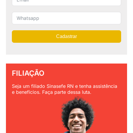
Cadastrar
FILIAÇÃO
Seja um filiado Sinasefe RN e tenha assistência
e benefícios. Faça parte dessa luta.