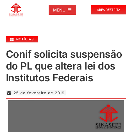
Ir
para
MENU
ÁREA RESTRITA
o
conteúdo
SOBRE
NOTÍCIAS
NOTÍCIAS
Conif solicita suspensão
do PL que altera lei dos
PUBLICAÇÕES
Institutos Federais
DOCUMENTOS
25 de fevereiro de 2019
GALERIAS
EVENTOS