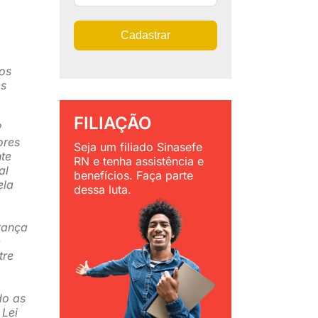
Cadastrar
 os
es
FILIAÇÃO
º
ores
Seja um filiado Sinasefe
nte
RN e tenha assistência e
al
benefícios. Faça parte
ela
dessa luta.
rança
e
tre
do as
 Lei