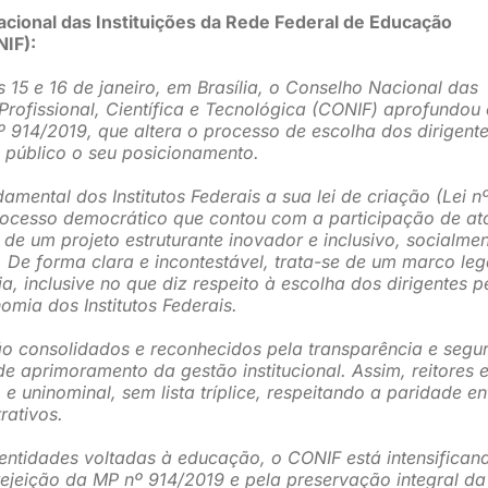
acional das Instituições da Rede Federal de Educação
NIF):
 15 e 16 de janeiro, em Brasília, o Conselho Nacional das
Profissional, Científica e Tecnológica (CONIF) aprofundou
 914/2019, que altera o processo de escolha dos dirigent
na público o seu posicionamento.
ental dos Institutos Federais a sua lei de criação (Lei n
rocesso democrático que contou com a participação de at
 de um projeto estruturante inovador e inclusivo, socialme
De forma clara e incontestável, trata-se de um marco leg
, inclusive no que diz respeito à escolha dos dirigentes p
ia dos Institutos Federais.
são consolidados e reconhecidos pela transparência e segu
de aprimoramento da gestão institucional. Assim, reitores 
o e uninominal, sem lista tríplice, respeitando a paridade en
rativos.
ntidades voltadas à educação, o CONIF está intensifican
ejeição da MP nº 914/2019 e pela preservação integral da