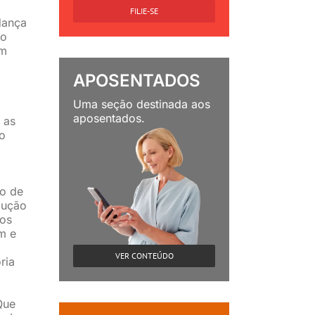
FILIE-SE
dança
ão
um
APOSENTADOS
Uma seção destinada aos
aposentados.
 as
o
ão de
dução
dos
m e
VER CONTEÚDO
ria
Que