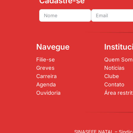
Cadastre-se
Navegue
Instituc
Filie-se
Quem Som
Greves
Notícias
Carreira
Clube
Agenda
Contato
Ouvidoria
Área restri
SINASEFE NATAL – Sindica