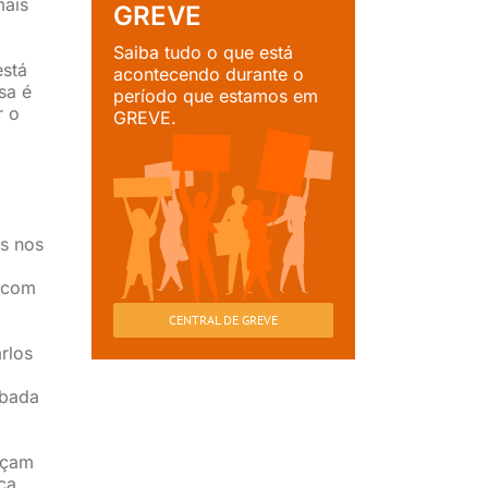
mais
GREVE
Saiba tudo o que está
está
acontecendo durante o
sa é
período que estamos em
r o
GREVE.
as nos
s com
CENTRAL DE GREVE
rlos
ubada
açam
ça