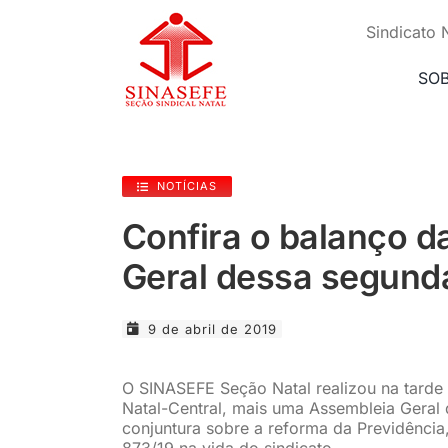
Ir
para
Sindicato 
o
conteúdo
SO
NOTÍCIAS
Confira o balanço d
Geral dessa segund
9 de abril de 2019
O SINASEFE Seção Natal realizou na tarde
Natal-Central, mais uma Assembleia Geral 
conjuntura sobre a reforma da Previdência
873/19 na vida do sindicato.