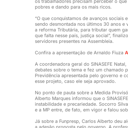
os trabalhadores precisam perceber o que 
pobres e dando para os mais ricos.
“O que conquistamos de avanços sociais e
sendo desmontada nos últimos 30 anos e va
a reforma Tributária, para tributar quem 
que falta nesse país, justiça social”, fin
servidores presentes na Assembleia.
Confira a apresentação de Arnaldo Fiuza
A
A coordenadora geral do SINASEFE Natal, S
debates sobre o tema e fez um chamado p
Previdência apresentada pelo governo e 
esse projeto, caso ele seja aprovado.
No ponto de pauta sobre a Medida Provisó
Alberto Marques informou que o SINASEFE 
instabilidade e precariedade. Socorro Silv
e a MP entre, de fato, em vigor e falou sob
Já sobre a Funpresp, Carlos Alberto deu 
a adesão proposta pelo governo. A profes