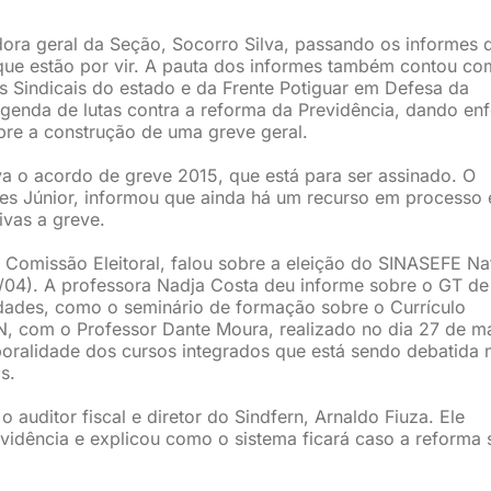
ora geral da Seção, Socorro Silva, passando os informes 
s que estão por vir. A pauta dos informes também contou co
is Sindicais do estado e da Frente Potiguar em Defesa da
genda de lutas contra a reforma da Previdência, dando en
obre a construção de uma greve geral.
a o acordo de greve 2015, que está para ser assinado. O
s Júnior, informou que ainda há um recurso em processo 
ivas a greve.
 Comissão Eleitoral, falou sobre a eleição do SINASEFE Nat
10/04). A professora Nadja Costa deu informe sobre o GT de
dades, como o seminário de formação sobre o Currículo
N, com o Professor Dante Moura, realizado no dia 27 de m
oralidade dos cursos integrados que está sendo debatida 
s.
o auditor fiscal e diretor do Sindfern, Arnaldo Fiuza. Ele
idência e explicou como o sistema ficará caso a reforma 