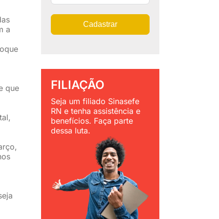
das
Cadastrar
m a
foque
FILIAÇÃO
e que
Seja um filiado Sinasefe
RN e tenha assistência e
al,
benefícios. Faça parte
dessa luta.
arço,
nos
seja