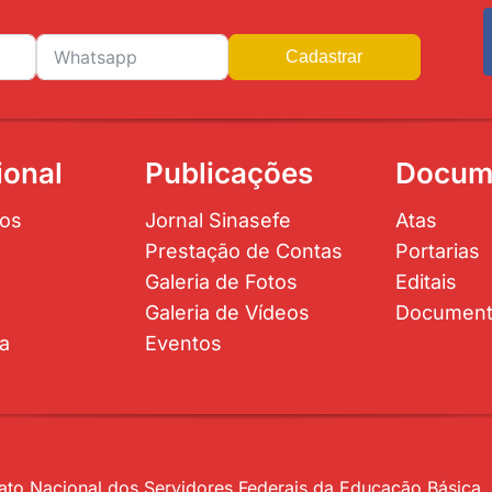
Cadastrar
ional
Publicações
Docum
os
Jornal Sinasefe
Atas
Prestação de Contas
Portarias
Galeria de Fotos
Editais
Galeria de Vídeos
Documen
ta
Eventos
to Nacional dos Servidores Federais da Educação Básica, P