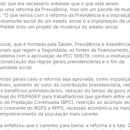
ndo que era necessário entender que o que está sendo
as uma reforma da Previdência, mas sim um pacote de mu
l. “O que temos com a reforma da Previdência é a imposiç
 de desmonte social de um estado social e a implantação de 
enfrentar todo um projeto de mudança do estado social
ocial, que é formada pela Saúde, Previdência e Assistência
cionais que regem a Seguridade, as fontes de financiamento,
sistema com a aprovação da PEC 006/19, como a instituiçã
cionalização das regras gerais previdenciárias e o fim da
uridade social.
ncias gerais caso a reforma seja aprovada, como imposiç
áveis, aumento do valor da contribuição previdenciária, re
os benefícios previdenciários, redução do tempo de gozo 
 anual do PIS/PASEP para trabalhadores que ganham entre u
io de Prestação Continuada (BPC), restrição ao acúmulo de
ceiro crescente do RGPS e RPPS, recessão econômica na maio
ia empobrecimento da população mais carente.
a enfatizou que o caminho para barrar a reforma é a luta. 