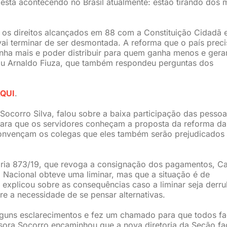
está acontecendo no Brasil atualmente: estão tirando dos 
 os direitos alcançados em 88 com a Constituição Cidadã 
i terminar de ser desmontada. A reforma que o país preci
ganha mais e poder distribuir para quem ganha menos e gera
alizou Arnaldo Fiuza, que também respondeu perguntas dos
QUI
.
ocorro Silva, falou sobre a baixa participação das pesso
ara que os servidores conheçam a proposta da reforma da
convençam os colegas que eles também serão prejudicado
ria 873/19, que revoga a consignação dos pagamentos, Ca
Nacional obteve uma liminar, mas que a situação é de
a explicou sobre as consequências caso a liminar seja derr
re a necessidade de se pensar alternativas.
alguns esclarecimentos e fez um chamado para que todos f
sora Socorro encaminhou que a nova diretoria da Seção fa