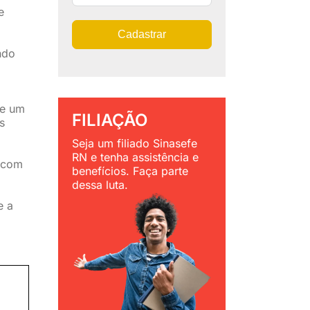
e
Cadastrar
ndo
de um
FILIAÇÃO
s
Seja um filiado Sinasefe
RN e tenha assistência e
– com
benefícios. Faça parte
dessa luta.
e a