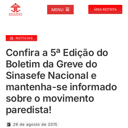
Ir
para
MENU
ÁREA RESTRITA
o
conteúdo
SOBRE
NOTÍCIAS
NOTÍCIAS
Confira a 5ª Edição do
Boletim da Greve do
PUBLICAÇÕES
Sinasefe Nacional e
DOCUMENTOS
mantenha-se informado
sobre o movimento
GALERIAS
paredista!
EVENTOS
26 de agosto de 2015