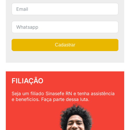
Cadastrar
FILIAÇÃO
Seja um filiado Sinasefe RN e tenha assistência
e benefícios. Faça parte dessa luta.