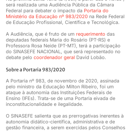
será realizada uma Audiência Pública da Câmara
JURÍDICO
Federal para debater o impacto da
Portaria do
Ministério da Educação nº 983/2020
na Rede Federal
de Educação Profissional, Científica e Tecnológica.
CLUBE
A Audiência, que é fruto de um
requerimento
das
deputadas federais Maria do Rosário (PT-RS) e
Professora Rosa Neide (PT-MT), terá a participação
CONTATO
do SINASEFE NACIONAL, que será representado no
debate pelo
coordenador geral
David Lobão.
Sobre a Portaria 983/2020
A Portaria nº 983, de novembro de 2020, assinada
pelo ministro da Educação Milton Ribeiro, foi um
ataque à autonomia das Instituições Federais de
Ensino (IFEs). Trata-se de uma Portaria eivada de
inconstitucionalidade e ilegalidade.
O SINASEFE salienta que as prerrogativas inerentes à
autonomia didático-científica, administrativa e de
gestão financeira, a serem exercidas pelos Conselhos