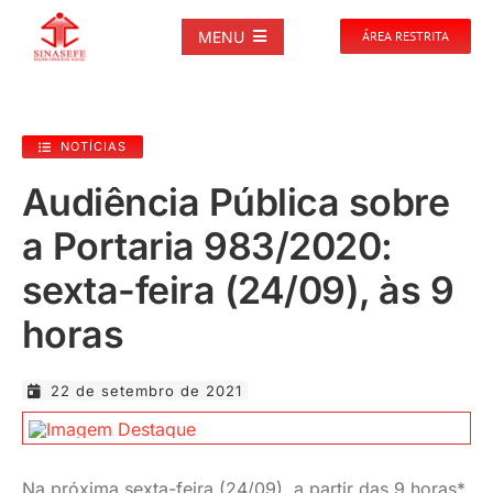
Ir
para
MENU
ÁREA RESTRITA
o
conteúdo
SOBRE
NOTÍCIAS
NOTÍCIAS
Audiência Pública sobre
a Portaria 983/2020:
PUBLICAÇÕES
sexta-feira (24/09), às 9
DOCUMENTOS
horas
GALERIAS
22 de setembro de 2021
EVENTOS
Na próxima sexta-feira (24/09), a partir das 9 horas*,