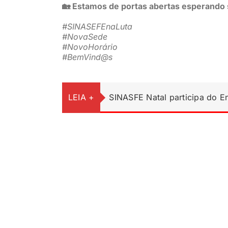
🏡 Estamos de portas abertas esperando s
#SINASEFEnaLuta
#NovaSede
#NovoHorário
#BemVind@s
LEIA +
SINASFE Natal participa do 