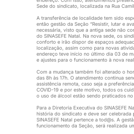
Sede do sindicato, localizada na Rua Camilo
A transferência de localidade tem sido es
então gestão da Seção “Resistir, lutar e a
necessária, visto que a antiga sede não c
do SINASEFE Natal. Na nova sede, os sindi
conforto e irão dispor de espaços adequa
localização, assim como para novas ativid
endereço teve início no último dia 03 de 
e ajustes para o funcionamento à nova rea
Com a mudança também foi alterado o horá
das 8h às 17h. O atendimento continua se
assistência remota, caso seja a preferênci
COVID-19 e por este motivo, todos os cui
o uso de álcool estão sendo praticados no
Para a Diretoria Executiva do SINASEFE N
história do sindicato e deve ser celebrada
SINASEFE Natal pertence a tod@s. A gestã
funcionamento da Seção, será realizada u