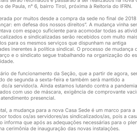
 de Paula, n° 6, bairro Tirol, próxima à Reitoria do IFRN.
perada por muitos desde a compra da sede no final de 2018
vançar: em defesa dos nossos direitos”. A mudança vinha s
ontava com espaço suficiente para acomodar todas as ativi
calizados e sindicalizadas serão recebidos com muito mai
dos para os mesmos serviços que dispunham na antiga
ades inerentes à política sindical. O processo de mudança 
março e o sindicato segue trabalhando na organização do e
lidade.
rio de funcionamento da Seção, que a partir de agora, se
ndo de segunda a sexta-feira e também será mantido a
a do/a servidor/a. Ainda estamos lutando contra a pandemi
dados com uso de máscara, exigência de comprovante vaci
 atendimento presencial.
atal, a mudança para a nova Casa Sede é um marco para a
 por todos os/as servidores/as sindicalizados/as, pois a ca
o informa que após as adequações necessárias para o ple
ma cerimônia de inauguração das novas instalações.