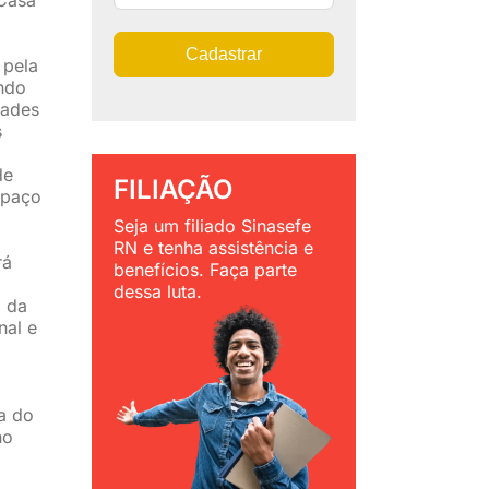
Cadastrar
 pela
endo
dades
s
de
FILIAÇÃO
spaço
Seja um filiado Sinasefe
RN e tenha assistência e
rá
benefícios. Faça parte
dessa luta.
a da
nal e
sa do
no