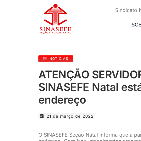
Ir
para
Sindicato 
o
conteúdo
SO
NOTÍCIAS
ATENÇÃO SERVIDO
SINASEFE Natal est
endereço
21 de março de 2022
O SINASEFE Seção Natal informa que a part
endereço. Com isso, atendimentos presenc