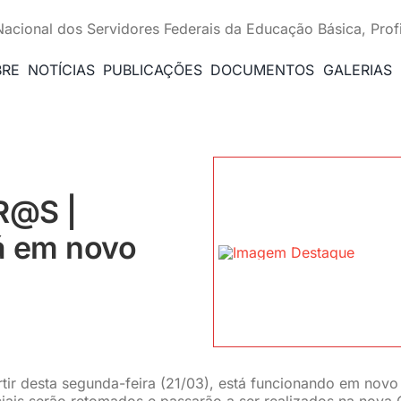
Nacional dos Servidores Federais da Educação Básica, Prof
BRE
NOTÍCIAS
PUBLICAÇÕES
DOCUMENTOS
GALERIAS
R@S |
á em novo
ir desta segunda-feira (21/03), está funcionando em novo
iais serão retomados e passarão a ser realizados na nova