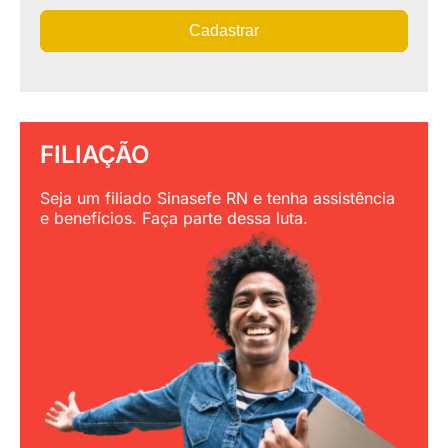
Cadastrar
FILIAÇÃO
Seja um filiado Sinasefe RN e tenha assistência
e benefícios. Faça parte dessa luta.