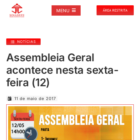
Ir
para
MENU
ÁREA RESTRITA
o
conteúdo
SOBRE
NOTÍCIAS
NOTÍCIAS
Assembleia Geral
acontece nesta sexta-
PUBLICAÇÕES
feira (12)
DOCUMENTOS
11 de maio de 2017
GALERIAS
EVENTOS