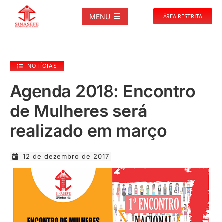
Ir
para
MENU
ÁREA RESTRITA
o
conteúdo
SOBRE
NOTÍCIAS
NOTÍCIAS
Agenda 2018: Encontro
de Mulheres será
PUBLICAÇÕES
realizado em março
DOCUMENTOS
12 de dezembro de 2017
GALERIAS
EVENTOS