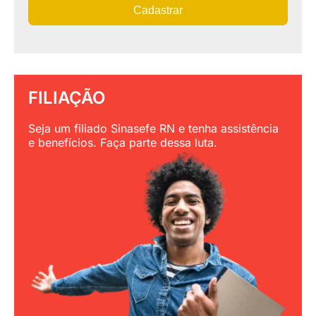
Cadastrar
FILIAÇÃO
Seja um filiado Sinasefe RN e tenha assistência
e benefícios. Faça parte dessa luta.