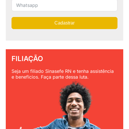
Cadastrar
FILIAÇÃO
Seja um filiado Sinasefe RN e tenha assistência
e benefícios. Faça parte dessa luta.