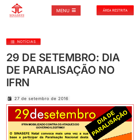
Ir
para
MENU
ÁREA RESTRITA
o
conteúdo
SOBRE
NOTÍCIAS
NOTÍCIAS
29 DE SETEMBRO: DIA
DE PARALISAÇÃO NO
PUBLICAÇÕES
IFRN
DOCUMENTOS
27 de setembro de 2016
GALERIAS
EVENTOS