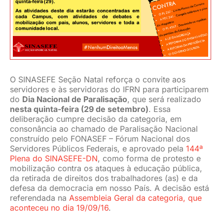
JURÍDICO
CLUBE
O SINASEFE Seção Natal reforça o convite aos
CONTATO
servidores e às servidoras do IFRN para participarem
do
Dia Nacional de Paralisação
, que será realizado
nesta quinta-feira (29 de setembro)
.
Essa
deliberação cumpre decisão da categoria, em
consonância ao chamado de Paralisação Nacional
construído pelo FONASEF – Fórum Nacional dos
Servidores Públicos Federais, e aprovado pela
144ª
Plena do SINASEFE-DN
, como forma de protesto e
mobilização contra os ataques à educação pública,
da retirada de direitos dos trabalhadores (as) e da
defesa da democracia em nosso País. A decisão está
referendada na
Assembleia Geral da categoria, que
aconteceu no dia 19/09/16
.