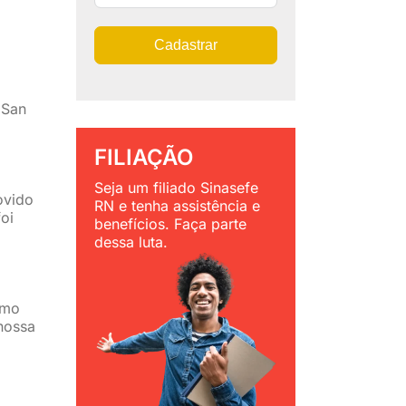
Cadastrar
 San
FILIAÇÃO
Seja um filiado Sinasefe
ovido
RN e tenha assistência e
oi
benefícios. Faça parte
dessa luta.
omo
nossa