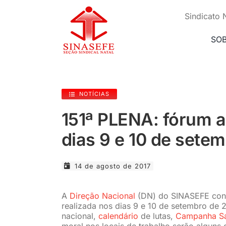
Ir
para
Sindicato 
o
conteúdo
SO
NOTÍCIAS
151ª PLENA: fórum 
dias 9 e 10 de sete
14 de agosto de 2017
A
Direção Nacional
(DN) do SINASEFE conv
realizada nos dias 9 e 10 de setembro de 
nacional,
calendário
de lutas,
Campanha Sal
moral nos locais de trabalho serão alguns