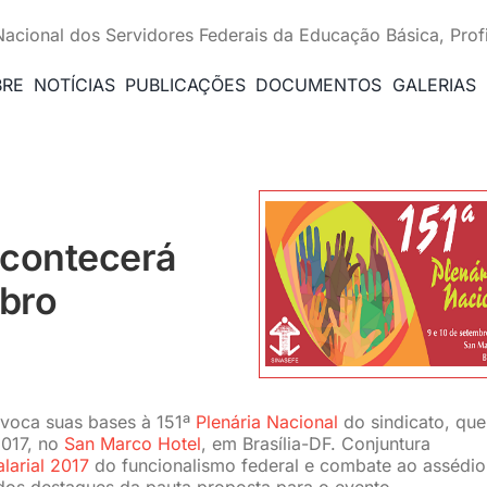
Nacional dos Servidores Federais da Educação Básica, Prof
BRE
NOTÍCIAS
PUBLICAÇÕES
DOCUMENTOS
GALERIAS
acontecerá
mbro
oca suas bases à 151ª
Plenária Nacional
do sindicato, que
2017, no
San Marco Hotel
, em Brasília-DF. Conjuntura
arial 2017
do funcionalismo federal e combate ao assédio
 dos destaques da pauta proposta para o evento.