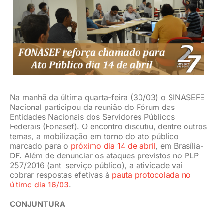
JURÍDICO
CLUBE
CONTATO
Na manhã da última quarta-feira (30/03) o SINASEFE
Nacional participou da reunião do Fórum das
Entidades Nacionais dos Servidores Públicos
Federais (Fonasef). O encontro discutiu, dentre outros
temas, a mobilização em torno do ato público
marcado para o
próximo dia 14 de abril
, em Brasília-
DF.
Além de denunciar os ataques previstos no PLP
257/2016 (anti serviço público), a atividade vai
cobrar respostas efetivas à
pauta protocolada no
último dia 16/03
.
CONJUNTURA