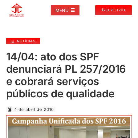
Ir
para
MENU
ÁREA RESTRITA
o
conteúdo
SOBRE
NOTÍCIAS
NOTÍCIAS
14/04: ato dos SPF
denunciará PL 257/2016
PUBLICAÇÕES
e cobrará serviços
DOCUMENTOS
públicos de qualidade
GALERIAS
4 de abril de 2016
EVENTOS