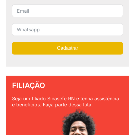
Cadastrar
FILIAÇÃO
Seja um filiado Sinasefe RN e tenha assistência
e benefícios. Faça parte dessa luta.