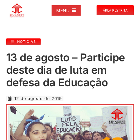
Ir
para
MENU
ÁREA RESTRITA
o
conteúdo
SOBRE
NOTÍCIAS
NOTÍCIAS
13 de agosto – Participe
deste dia de luta em
PUBLICAÇÕES
defesa da Educação
DOCUMENTOS
12 de agosto de 2019
GALERIAS
EVENTOS