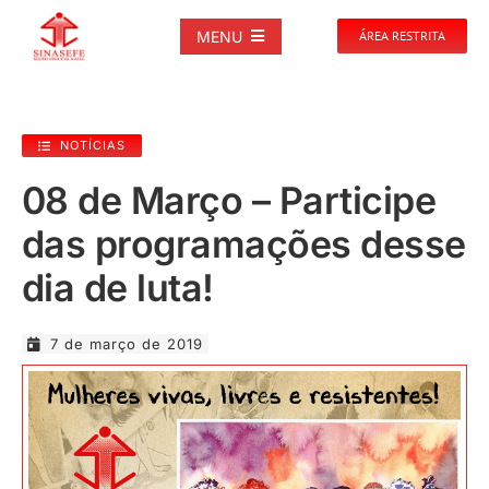
Ir
para
MENU
ÁREA RESTRITA
o
conteúdo
SOBRE
NOTÍCIAS
NOTÍCIAS
08 de Março – Participe
das programações desse
PUBLICAÇÕES
dia de luta!
DOCUMENTOS
7 de março de 2019
GALERIAS
EVENTOS