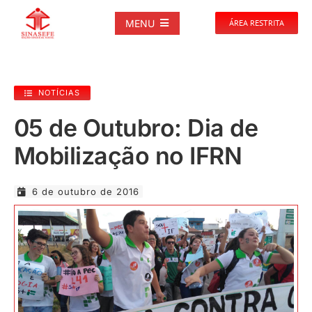
Ir
para
MENU
ÁREA RESTRITA
o
conteúdo
SOBRE
NOTÍCIAS
NOTÍCIAS
05 de Outubro: Dia de
Mobilização no IFRN
PUBLICAÇÕES
6 de outubro de 2016
DOCUMENTOS
GALERIAS
EVENTOS