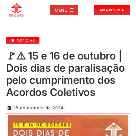
Ir
para
MENU
ÁREA RESTRITA
o
conteúdo
SOBRE
NOTÍCIAS
NOTÍCIAS
🚩⚠️ 15 e 16 de outubro |
Dois dias de paralisação
PUBLICAÇÕES
pelo cumprimento dos
DOCUMENTOS
Acordos Coletivos
GALERIAS
15 de outubro de 2024
EVENTOS