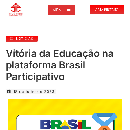
Ir
para
MENU
ÁREA RESTRITA
o
conteúdo
SOBRE
NOTÍCIAS
NOTÍCIAS
Vitória da Educação na
plataforma Brasil
PUBLICAÇÕES
Participativo
DOCUMENTOS
18 de julho de 2023
GALERIAS
EVENTOS