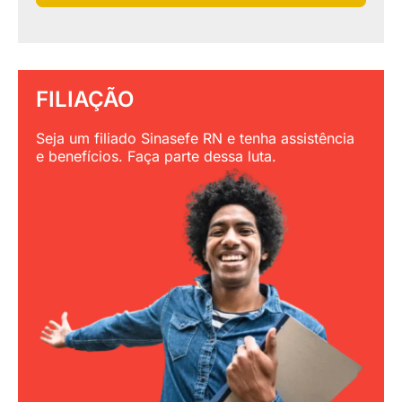
FILIAÇÃO
Seja um filiado Sinasefe RN e tenha assistência
e benefícios. Faça parte dessa luta.