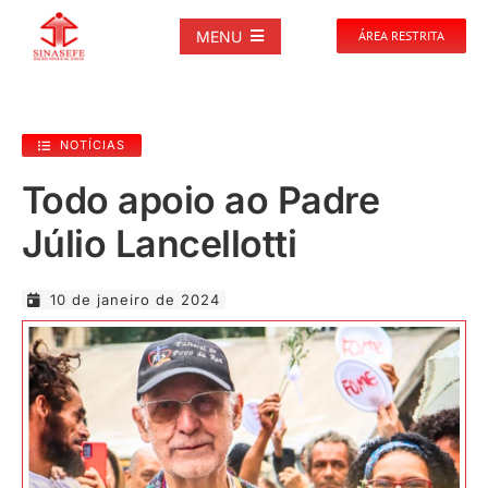
Ir
para
MENU
ÁREA RESTRITA
o
conteúdo
SOBRE
NOTÍCIAS
NOTÍCIAS
Todo apoio ao Padre
Júlio Lancellotti
PUBLICAÇÕES
10 de janeiro de 2024
DOCUMENTOS
GALERIAS
EVENTOS