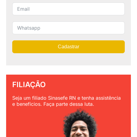
Cadastrar
FILIAÇÃO
Seja um filiado Sinasefe RN e tenha assistência
e benefícios. Faça parte dessa luta.