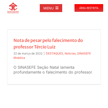
Ir
para
MENU
ÁREA RESTRITA
o
conteúdo
SOBRE
NOTÍCIAS
Nota de pesar pelo falecimento do
professor Tércio Luiz
PUBLICAÇÕES
22 de março de 2022
|
DESTAQUES
,
Noticias
,
SINASEFE
Mobiliza
O SINASEFE Seção Natal lamenta
DOCUMENTOS
profundamente o falecimento do professor
GALERIAS
EVENTOS