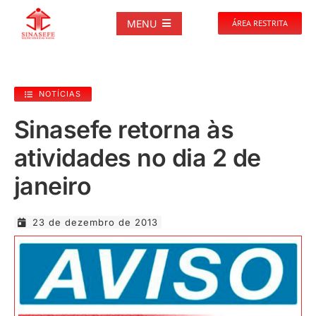
Ir
para
MENU
ÁREA RESTRITA
o
conteúdo
SOBRE
NOTÍCIAS
NOTÍCIAS
Sinasefe retorna às
atividades no dia 2 de
PUBLICAÇÕES
janeiro
DOCUMENTOS
23 de dezembro de 2013
GALERIAS
EVENTOS