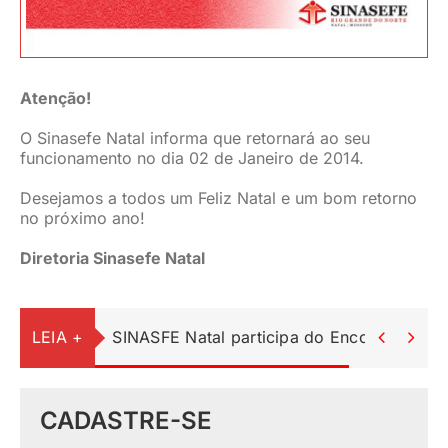
JURÍDICO
CLUBE
Atenção!
O Sinasefe Natal informa que retornará ao seu
funcionamento no dia 02 de Janeiro de 2014.
CONTATO
Desejamos a todos um Feliz Natal e um bom retorno
no próximo ano!
Diretoria Sinasefe Natal
LEIA +
SINASFE Natal participa do Encontro Ped


CADASTRE-SE