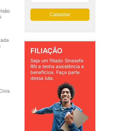
visão
Cadastrar
s
zada
a
FILIAÇÃO
Seja um filiado Sinasefe
RN e tenha assistência e
benefícios. Faça parte
dessa luta.
Civis