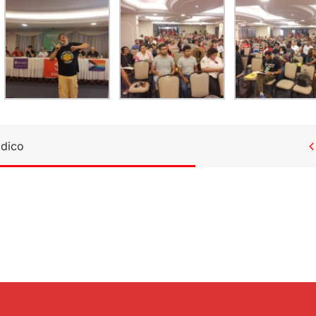
ídico
