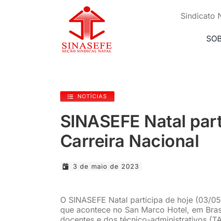
Ir
para
Sindicato 
o
conteúdo
SO
NOTÍCIAS
SINASEFE Natal part
Carreira Nacional
3 de maio de 2023
O SINASEFE Natal participa de hoje (03/05
que acontece no San Marco Hotel, em Brasí
docentes e dos técnico-administrativos (T