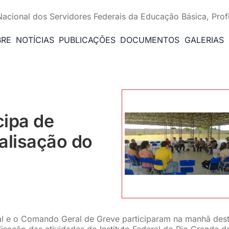
Nacional dos Servidores Federais da Educação Básica, Prof
BRE
NOTÍCIAS
PUBLICAÇÕES
DOCUMENTOS
GALERIAS
cipa de
alisação do
tal e o Comando Geral de Greve participaram na manhã des
lisação das atividades do Instituto Federal do Rio Grande d