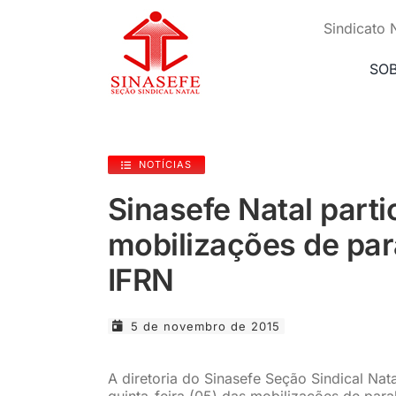
Ir
para
Sindicato 
o
conteúdo
SO
NOTÍCIAS
Sinasefe Natal parti
mobilizações de par
IFRN
5 de novembro de 2015
A diretoria do Sinasefe Seção Sindical Na
quinta-feira (05) das mobilizações de para