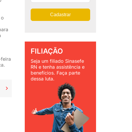
Cadastrar
 o
para
a
FILIAÇÃO
feira
Seja um filiado Sinasefe
ca.
RN e tenha assistência e
benefícios. Faça parte
dessa luta.
