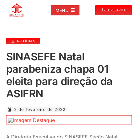
Ir
para
MENU
ÁREA RESTRITA
o
conteúdo
SOBRE
NOTÍCIAS
NOTÍCIAS
SINASEFE Natal
parabeniza chapa 01
PUBLICAÇÕES
eleita para direção da
DOCUMENTOS
ASIFRN
GALERIAS
2 de fevereiro de 2022
EVENTOS
A Diretoria Executiva do SINASEFE Seção Natal