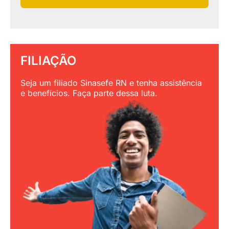
FILIAÇÃO
Seja um filiado Sinasefe RN e tenha assistência
e benefícios. Faça parte dessa luta.