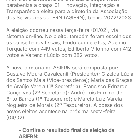
parabeniza a chapa 01 – Inovação, Integração e
JURÍDICO
Transparência eleita para a diretoria da Associação
dos Servidores do IFRN (ASIFRN), biênio 2022/2023.
A eleição ocorreu nessa terça-feira (01/02), via
CLUBE
sistema on-line. No pleito, também foram escolhidos
os conselheiros fiscais, tendo com eleitos, Adelmo
Torquato com 449 votos, Edilberto Vitorino com 412
CONTATO
votos e Valtencir Lúcio com 382 votos.
A nova diretoria da ASIFRN será composta por:
Gustavo Moura Cavalcanti (Presidente); Gizelda Lúcia
dos Santos Maia (Vice-presidente); Maria das Graças
de Araújo Varela (1ª Secretária); Francisco Ednardo
Gonçalves (2º Secretário); André Luís Firmino de
Brito Barros (1º Tesoureiro); e Márcio Luiz Varela
Nogueira de Morais (2º Tesoureiro). A posse dos
novos eleitos acontece na próxima sexta-feira
(04/02).
– Confira o resultado final da eleição da
ASIFRN: