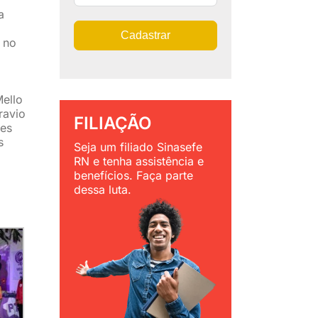
a
Cadastrar
 no
ello
ravio
FILIAÇÃO
res
s
Seja um filiado Sinasefe
RN e tenha assistência e
benefícios. Faça parte
dessa luta.