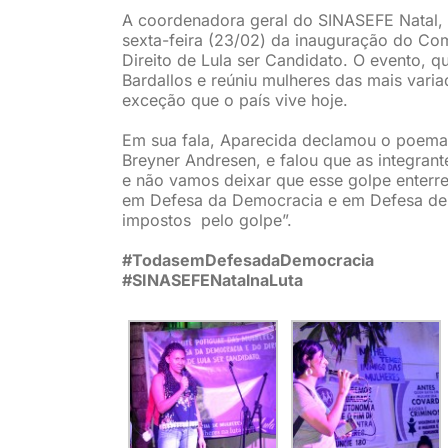
A coordenadora geral do SINASEFE Natal, A
sexta-feira (23/02) da inauguração do Co
Direito de Lula ser Candidato. O evento, 
Bardallos e reúniu mulheres das mais varia
exceção que o país vive hoje.
Em sua fala, Aparecida declamou o poema 
Breyner Andresen, e falou que as integran
e não vamos deixar que esse golpe enterr
em Defesa da Democracia e em Defesa de Lu
impostos pelo golpe”.
#TodasemDefesadaDemocracia
#SINASEFENatalnaLuta