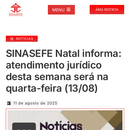
Ir
para
MENU
ÁREA RESTRITA
o
conteúdo
SOBRE
NOTÍCIAS
NOTÍCIAS
SINASEFE Natal informa:
atendimento jurídico
PUBLICAÇÕES
desta semana será na
DOCUMENTOS
quarta-feira (13/08)
GALERIAS
11 de agosto de 2025
EVENTOS