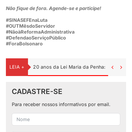
Não fique de fora. Agende-se e participe!
#SINASEFEnaLuta
#OUTMêsdoServidor
#NãoàReformaAdministrativa
#DefendaoServiçoPúblico
#ForaBolsonaro
LEIA +
20 anos da Lei Maria da Penha: uma lei c


CADASTRE-SE
Para receber nossos informativos por email.