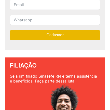
Cadastrar
FILIAÇÃO
Seja um filiado Sinasefe RN e tenha assistência
e benefícios. Faça parte dessa luta.