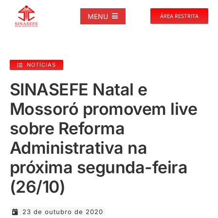
Ir
para
MENU
ÁREA RESTRITA
o
conteúdo
SOBRE
NOTÍCIAS
NOTÍCIAS
SINASEFE Natal e
Mossoró promovem live
PUBLICAÇÕES
sobre Reforma
DOCUMENTOS
Administrativa na
próxima segunda-feira
GALERIAS
(26/10)
EVENTOS
23 de outubro de 2020