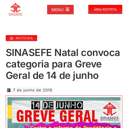
Ir
para
MENU
ÁREA RESTRITA
o
conteúdo
SOBRE
NOTÍCIAS
NOTÍCIAS
SINASEFE Natal convoca
categoria para Greve
PUBLICAÇÕES
Geral de 14 de junho
DOCUMENTOS
7 de junho de 2019
GALERIAS
EVENTOS