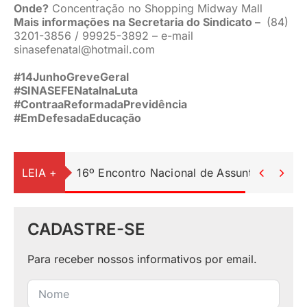
Onde?
Concentração no Shopping Midway Mall
Mais informações na Secretaria do Sindicato –
(84)
3201-3856 / 99925-3892 – e-mail
sinasefenatal@hotmail.com
#14JunhoGreveGeral
#SINASEFENatalnaLuta
#ContraaReformadaPrevidência
#EmDefesadaEducação
LEIA +
16º Encontro Nacional de Assuntos de Apo


CADASTRE-SE
Para receber nossos informativos por email.