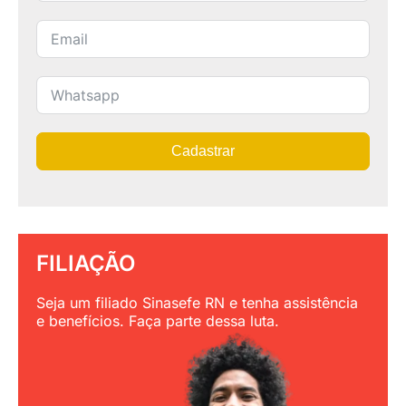
Cadastrar
FILIAÇÃO
Seja um filiado Sinasefe RN e tenha assistência
e benefícios. Faça parte dessa luta.