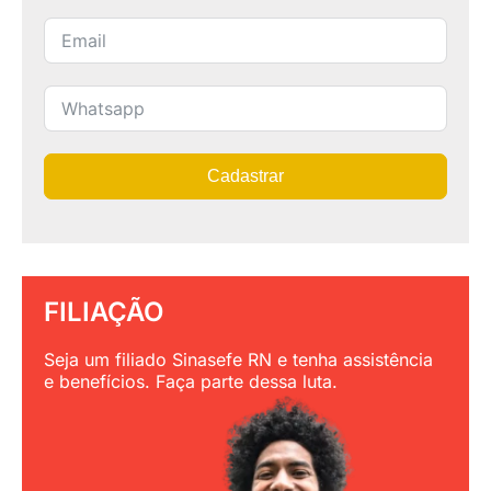
Cadastrar
FILIAÇÃO
Seja um filiado Sinasefe RN e tenha assistência
e benefícios. Faça parte dessa luta.