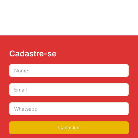
JURÍDICO
CLUBE
CONTATO
Cadastre-se
Cadastrar