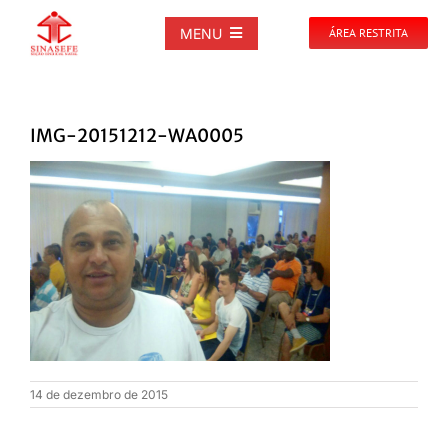
Ir
para
MENU
ÁREA RESTRITA
o
conteúdo
SOBRE
IMG-20151212-WA0005
NOTÍCIAS
PUBLICAÇÕES
DOCUMENTOS
GALERIAS
14 de dezembro de 2015
EVENTOS