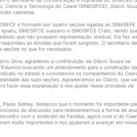
ão, Ciência e Tecnologia do Ceará (SINDSIFCE), Glácio Sou
icato cearense.
NDSIFCE é formado por quatro seções ligadas ao SINASEFE
 Iguatu; SINDSIFCE Juazeiro e SINDSIFCE Crato, sendo qu
 estado que não possuem representação sindical. Ele fez u
respondeu as dúvidas que foram surgindo. O secretário de
s seções no que for necessário.
rro Silva, agradeceu a contribuição de Glácio Souza na
 “Estamos buscando um entendimento para a construção da
indicato no estado e convidamos os companheiros do Cear
realidade das suas seções. Agradecemos ao Glácio, que ve
ra fazer essa explanação e nos ajudar nesse processo de
 Paulo Sidney, destacou que o momento foi importante pa
processo de discussão para redesenharmos a forma de atu
 encontro com o sindicato da Paraíba, agora com o do Cear
ram muito importantes e nos ajudaram a avançar em noss