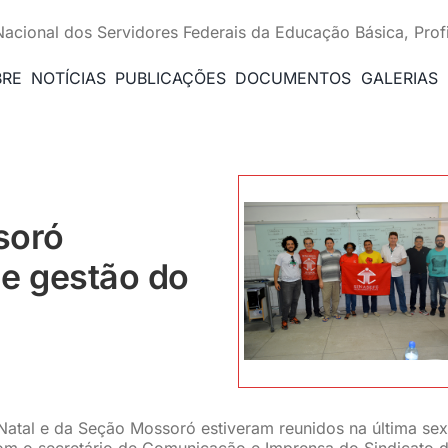
Nacional dos Servidores Federais da Educação Básica, Prof
BRE
NOTÍCIAS
PUBLICAÇÕES
DOCUMENTOS
GALERIAS
soró
e gestão do
atal e da Seção Mossoró estiveram reunidos na última sex
om o secretário de Comunicação e Imprensa do Sindicato 