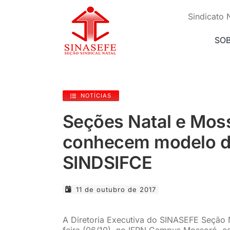
Ir
para
Sindicato 
o
conteúdo
SO
NOTÍCIAS
Seções Natal e Mos
conhecem modelo d
SINDSIFCE
11 de outubro de 2017
A Diretoria Executiva do SINASEFE Seção N
feira (06/10), no IFRN Campus Mossoró, c