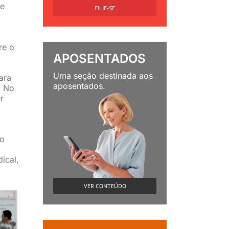
 e
FILIE-SE
re o
APOSENTADOS
Uma seção destinada aos
ara
aposentados.
. No
r
 o
ical,
VER CONTEÚDO