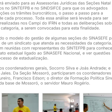
erá enviado para as Assessorias Jurídicas das Seções Natal
dos no SINTEFPB e no SINDSIFCE para que os advogados
ções os trâmites burocráticos, o passo a passo para a
e cada processo. Toda essa análise será levada para ser
 realizadas nos Campi do IFRN e todas as deliberações sob
categoria, a serem convocadas para esta finalidade.
do o modelo do gestão de algumas seções do SINASEFE p
 de um sindicato que atenda as necessidades da categoria
eram reunidas com representantes do SINTEFPB para conhece
ato estadual ligado ao SINASEFE Nacional, e ver questões
ocesso de estadualização.
os coordenadores gerais, Socorro Silva e Joás Andrade; e
o Jales. Da Seção Mossoró, participaram os coordenadores
reiro, Francisco Edson; o diretor de Formação Política Sind
 da base de Mossoró, o servidor Mauro Rogério.