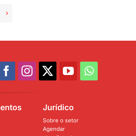

entos
Jurídico
Sobre o setor
Agendar