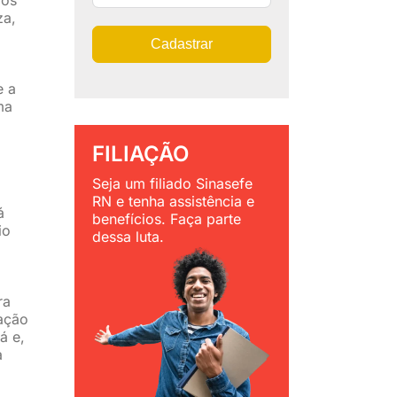
za,
Cadastrar
e a
ma
FILIAÇÃO
Seja um filiado Sinasefe
RN e tenha assistência e
á
benefícios. Faça parte
io
dessa luta.
ra
ação
á e,
a