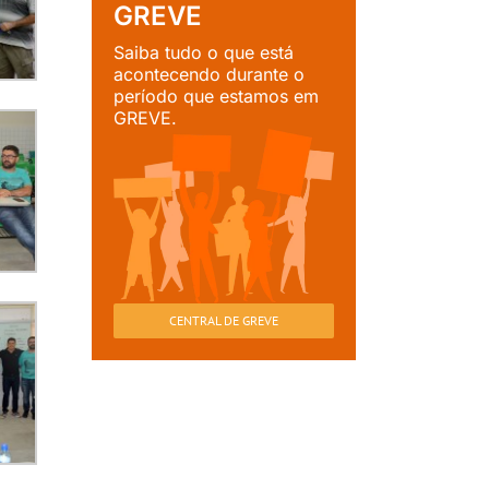
GREVE
Saiba tudo o que está
acontecendo durante o
período que estamos em
GREVE.
CENTRAL DE GREVE