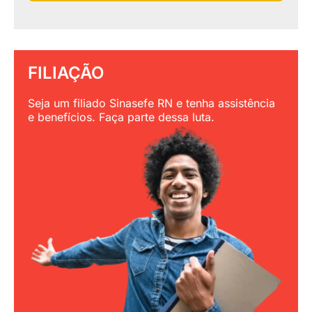
FILIAÇÃO
Seja um filiado Sinasefe RN e tenha assistência
e benefícios. Faça parte dessa luta.