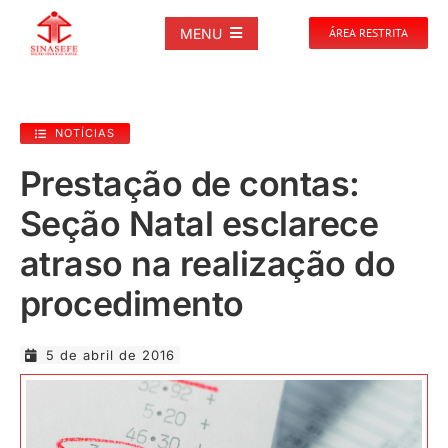
Ir
para
MENU
ÁREA RESTRITA
o
conteúdo
SOBRE
NOTÍCIAS
NOTÍCIAS
Prestação de contas:
Seção Natal esclarece
PUBLICAÇÕES
atraso na realização do
DOCUMENTOS
procedimento
GALERIAS
5 de abril de 2016
EVENTOS