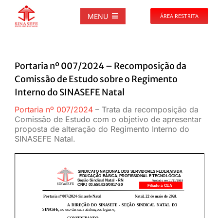
Ir
para
MENU
ÁREA RESTRITA
o
conteúdo
SOBRE
Portaria nº 007/2024 – Recomposição da
NOTÍCIAS
Comissão de Estudo sobre o Regimento
Interno do SINASEFE Natal
PUBLICAÇÕES
Portaria nº 007/2024
– Trata da recomposição da
Comissão de Estudo com o objetivo de apresentar
proposta de alteração do Regimento Interno do
DOCUMENTOS
SINASEFE Natal.
GALERIAS
EVENTOS