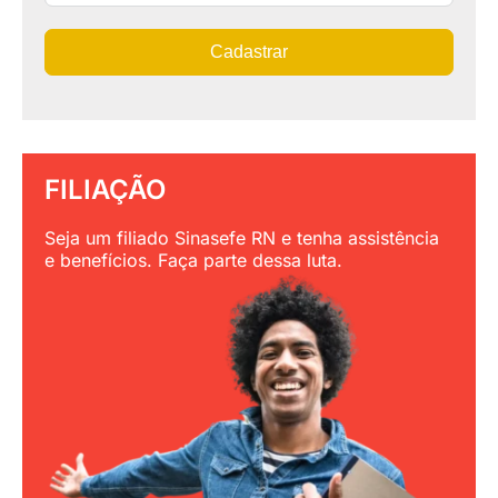
Cadastrar
FILIAÇÃO
Seja um filiado Sinasefe RN e tenha assistência
e benefícios. Faça parte dessa luta.