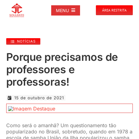
Ir
para
MENU
ÁREA RESTRITA
o
conteúdo
SOBRE
NOTÍCIAS
NOTÍCIAS
Porque precisamos de
professores e
PUBLICAÇÕES
professoras!
DOCUMENTOS
15 de outubro de 2021
GALERIAS
Como será o amanhã? Um questionamento tão
EVENTOS
popularizado no Brasil, sobretudo, quando em 1978 a
escola de samba União da Ilha popularizou o samba