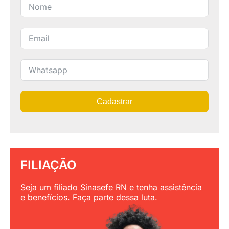
Cadastrar
FILIAÇÃO
Seja um filiado Sinasefe RN e tenha assistência
e benefícios. Faça parte dessa luta.