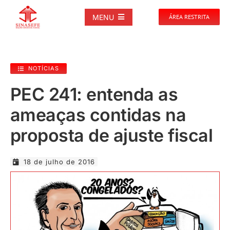
Ir
para
MENU
ÁREA RESTRITA
o
conteúdo
SOBRE
NOTÍCIAS
NOTÍCIAS
PEC 241: entenda as
ameaças contidas na
PUBLICAÇÕES
proposta de ajuste fiscal
DOCUMENTOS
18 de julho de 2016
GALERIAS
EVENTOS