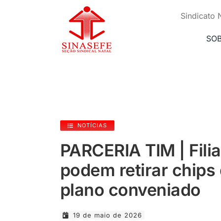
Ir
para
Sindicato 
o
conteúdo
SO
NOTÍCIAS
PARCERIA TIM | Filia
podem retirar chips
plano conveniado
19 de maio de 2026