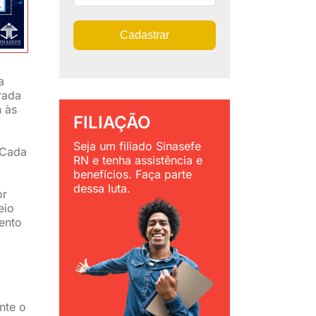
Cadastrar
a
rada
h às
FILIAÇÃO
Seja um filiado Sinasefe
 Cada
RN e tenha assistência e
benefícios. Faça parte
dessa luta.
or
eio
ento
nte o