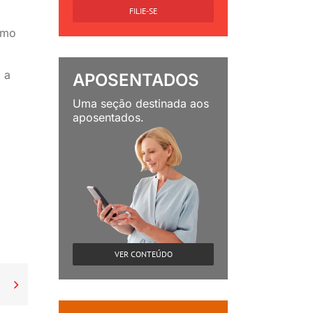
FILIE-SE
smo
 a
APOSENTADOS
Uma seção destinada aos
aposentados.
VER CONTEÚDO
