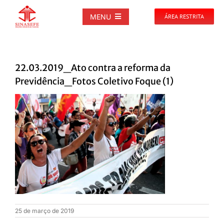
Ir
para
MENU
ÁREA RESTRITA
o
conteúdo
SOBRE
22.03.2019_Ato contra a reforma da
NOTÍCIAS
Previdência_Fotos Coletivo Foque (1)
PUBLICAÇÕES
DOCUMENTOS
GALERIAS
EVENTOS
25 de março de 2019