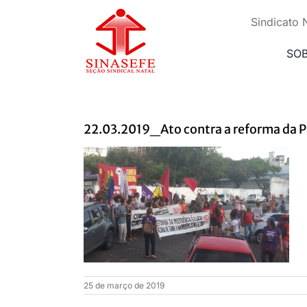
Ir
para
Sindicato 
o
conteúdo
SO
22.03.2019_Ato contra a reforma da P
25 de março de 2019