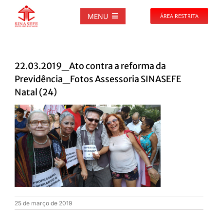
Ir
para
MENU
ÁREA RESTRITA
o
conteúdo
SOBRE
22.03.2019_Ato contra a reforma da
NOTÍCIAS
Previdência_Fotos Assessoria SINASEFE
Natal (24)
PUBLICAÇÕES
DOCUMENTOS
GALERIAS
EVENTOS
25 de março de 2019